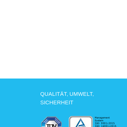
QUALITÄT, UMWELT,
SICHERHEIT