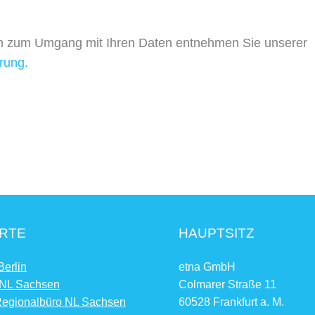
en zum Umgang mit Ihren Daten entnehmen Sie unserer
rung.
RTE
HAUPTSITZ
Berlin
etna GmbH
 NL Sachsen
Colmarer Straße 11
Regionalbüro NL Sachsen
60528 Frankfurt a. M.