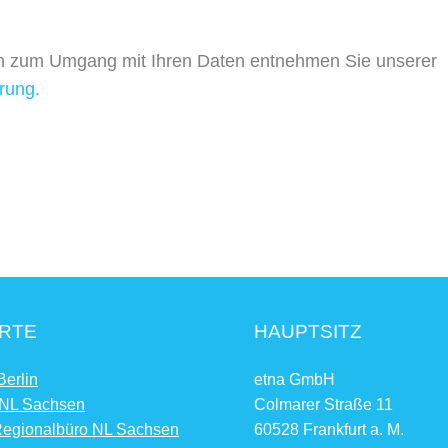
en zum Umgang mit Ihren Daten entnehmen Sie unserer
rung.
RTE
HAUPTSITZ
Berlin
etna GmbH
 NL Sachsen
Colmarer Straße 11
Regionalbüro NL Sachsen
60528 Frankfurt a. M.