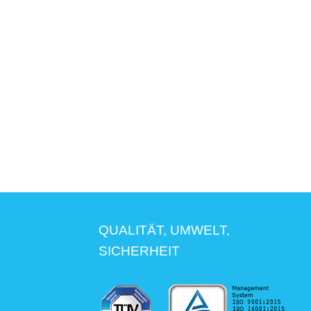
QUALITÄT, UMWELT,
SICHERHEIT