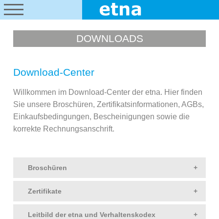
DOWNLOADS
Download-Center
Willkommen im Download-Center der etna. Hier finden
Sie unsere Broschüren, Zertifikatsinformationen, AGBs,
Einkaufsbedingungen, Bescheinigungen sowie die
korrekte Rechnungsanschrift.
Broschüren
» etna – Imagebroschüre
(2.238 kByte)
Zertifikate
» Zertifikat ISO 9001:2015
(D) (125 kByte)
Leitbild der etna und Verhaltenskodex